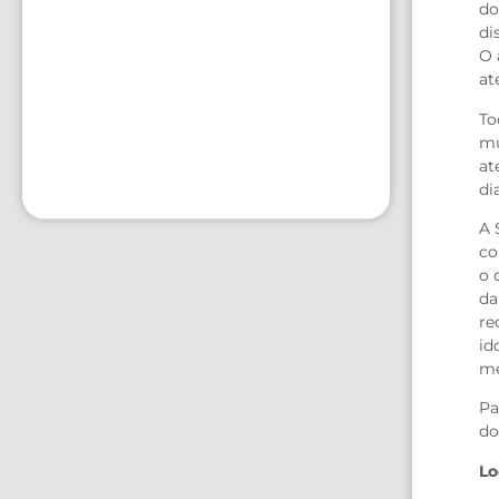
do
di
O 
at
To
mu
at
di
A 
co
o 
da
re
id
me
Pa
do
Lo