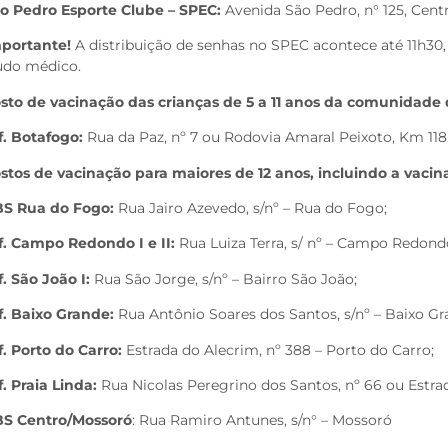
o Pedro Esporte Clube – SPEC:
Avenida São Pedro, n° 125, Cent
portante!
A distribuição de senhas no SPEC acontece até 11h30,
udo médico.
sto de vacinação das crianças de 5 a 11 anos da comunidade
f. Botafogo:
Rua da Paz, nº 7 ou Rodovia Amaral Peixoto, Km 118,
stos de vacinação para maiores de 12 anos, incluindo a vacin
S Rua do Fogo:
Rua Jairo Azevedo, s/nº – Rua do Fogo;
f. Campo Redondo I e II:
Rua Luiza Terra, s/ nº – Campo Redond
f. São João I:
Rua São Jorge, s/nº – Bairro São João;
f. Baixo Grande:
Rua Antônio Soares dos Santos, s/nº – Baixo Gr
f. Porto do Carro:
Estrada do Alecrim, nº 388 – Porto do Carro;
f. Praia Linda:
Rua Nicolas Peregrino dos Santos, nº 66 ou Estrada
S Centro/Mossoró
: Rua Ramiro Antunes, s/n° – Mossoró