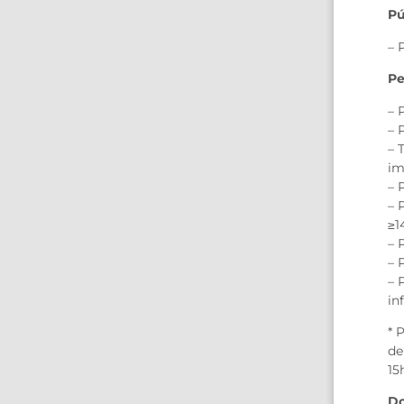
Pú
– 
Pe
– 
– 
– 
im
– 
– 
≥1
– 
– 
– 
in
* 
de
15
Do