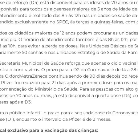
se de reforço (D4) está disponível para os idosos de 70 anos o
sponíveis para todos os aldeenses maiores de 5 anos de idade de
atendimento é realizado das 8h às 12h nas unidades de saúde da c
endido exclusivamente no SPEC, às terças e quintas-feiras, com d
dos os cidadãos maiores de 12 anos podem procurar as unidades
nicípio. O horário de atendimento também é das 8h às 12h, por
é as 10h, para evitar a perda de doses. Nas Unidades Básicas de 
ariamente 50 senhas e nas unidades Estratégia de Saúde da Famíl
Secretaria Municipal de Saúde reforça que apenas o ciclo vacin
ntra o coronavírus. O prazo para a D2 da Coronavac é de 14 a 28
da Oxford/AstraZeneca continua sendo de 90 dias depois do rece
 Pfizer foi reduzido para 21 dias após a primeira dose, para os m
comendação do Ministério da Saúde. Para as pessoas com alto 
osos de 70 anos ou mais, já está disponível a quarta dose (D4) 
ses após a D3.
ra o público infantil, o prazo para a segunda dose da Coronavac é
se (D1), enquanto o intervalo da Pfizer é de 2 meses.
cal exclusivo para a vacinação das crianças: