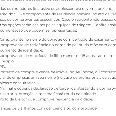
dos os moradores (inclusive os adolescentes) devem apresenta
rtão do SUS e comprovante de residência nominal no ato da vac
nda, de comprovantes específicos. Caso o residente não possu
tras opções serão aceitas pelas equipes de triagem. Confira abaix
cumentação que podem ser apresentadas:
Comprovante no nome do cônjuge com certidão de casamento ou
Comprovante de residência no nome do pai ou da mãe com comp
cumento de identidade;
Comprovante de matrícula de filho menor de 18 anos, tanto em e
nicípio;
IPTU;
Contrato de compra e venda de imóvel no seu nome, ou contrato
cial de empresas em seu nome (no caso de profissionais da sa
ínicas e consultórios);
Original e cópia da declaração de terceiros, atestando a compro
 cartório. Atenção: a mesma ficará retida na unidade.
Título de Eleitor que comprove residência na cidade.
ianças de 5 a 11 anos com deficiência ou comorbidade: