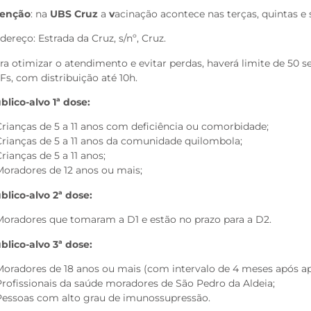
tenção
: na
UBS Cruz
a
v
acinação acontece nas terças, quintas e s
dereço: Estrada da Cruz, s/nº, Cruz.
ra otimizar o atendimento e evitar perdas, haverá limite de 50 s
Fs, com distribuição até 10h.
blico-alvo 1ª dose:
Crianças de 5 a 11 anos com deficiência ou comorbidade;
Crianças de 5 a 11 anos da comunidade quilombola;
Crianças de 5 a 11 anos;
Moradores de 12 anos ou mais;
blico-alvo 2ª dose:
Moradores que tomaram a D1 e estão no prazo para a D2.
blico-alvo 3ª dose:
Moradores de 18 anos ou mais (com intervalo de 4 meses após ap
Profissionais da saúde moradores de São Pedro da Aldeia;
Pessoas com alto grau de imunossupressão.