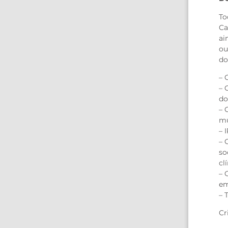
To
Ca
ai
ou
do
– 
– 
do
– 
mu
– 
– 
so
cl
– 
em
– 
Cr