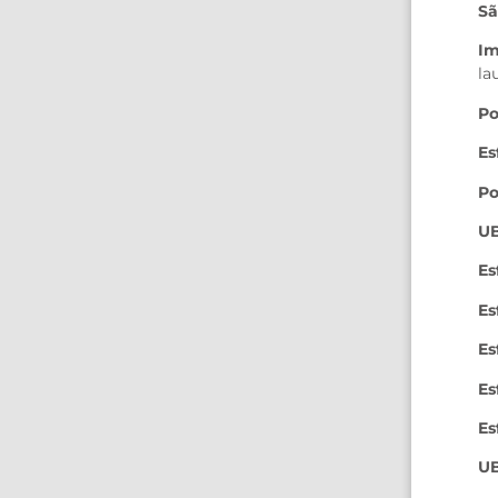
Sã
Im
la
Po
Es
Po
UB
Es
Es
Es
Es
Es
UB