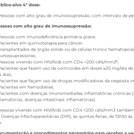
blico-alvo 4ª dose:
Pessoas com alto grau de imunossupressão, com intervalo de p
ssoas com alto grau de imunossupressão:
Pessoas com imunodeficiência primária grave;
Pacientes em quimioterapia para câncer;
Transplantados de órgão sólido ou de células tronco hematopoi
unossupressoras;
Pessoas vivendo com HIV/Aids com CD4 <200 céls/mm3*;
Pacientes que fazem uso de corticoides em doses ≥20 mg/dia de 
4 dias;
Pacientes que façam uso de drogas modificadoras da resposta i
Pacientes em hemodiálise;
Pacientes com doenças imunomediadas inflamatórias crônicas (
flamatórias, doenças intestinais inflamatórias).
Pessoas vivendo com HIV/Aids com CD4 <200 céls/mm3 també
 Doenças Infectoparasitárias (DIP), às quintas-feiras, de 13h30 às 
h.
cumentação e procedimentos necessários para receber a va