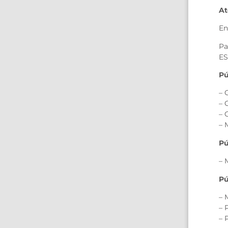
A
En
Pa
ES
Pú
– 
– 
– 
– 
Pú
– 
Pú
– 
– 
– 