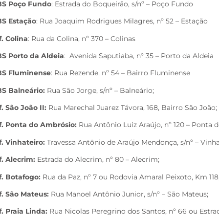
BS Poço Fundo
: Estrada do Boqueirão, s/nº – Poço Fundo
S Estação
: Rua Joaquim Rodrigues Milagres, nº 52 – Estação
f. Colina
: Rua da Colina, nº 370 – Colinas
S Porto da Aldeia
: Avenida Saputiaba, n° 35 – Porto da Aldeia
S Fluminense
: Rua Rezende, nº 54 – Bairro Fluminense
S Balneário:
Rua São Jorge, s/nº – Balneário;
f. São João II:
Rua Marechal Juarez Távora, 168, Bairro São João;
f. Ponta do Ambrósio:
Rua Antônio Luiz Araújo, nº 120 – Ponta 
f. Vinhateiro:
Travessa Antônio de Araújo Mendonça, s/nº – Vinha
f. Alecrim:
Estrada do Alecrim, nº 80 – Alecrim;
f. Botafogo:
Rua da Paz, nº 7 ou Rodovia Amaral Peixoto, Km 118,
f. São Mateus:
Rua Manoel Antônio Junior, s/nº – São Mateus;
f. Praia Linda:
Rua Nicolas Peregrino dos Santos, nº 66 ou Estrada