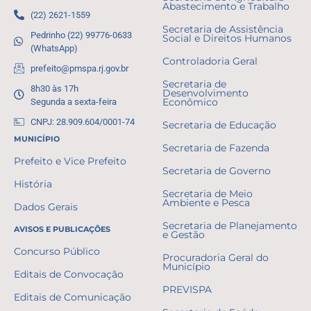
Abastecimento e Trabalho
(22) 2621-1559
Secretaria de Assistência
Pedrinho (22) 99776-0633
Social e Direitos Humanos
(WhatsApp)
Controladoria Geral
prefeito@pmspa.rj.gov.br
Secretaria de
8h30 às 17h
Desenvolvimento
Segunda a sexta-feira
Econômico
CNPJ: 28.909.604/0001-74
Secretaria de Educação
MUNICÍPIO
Secretaria de Fazenda
Prefeito e Vice Prefeito
Secretaria de Governo
História
Secretaria de Meio
Ambiente e Pesca
Dados Gerais
Secretaria de Planejamento
AVISOS E PUBLICAÇÕES
e Gestão
Concurso Público
Procuradoria Geral do
Município
Editais de Convocação
PREVISPA
Editais de Comunicação