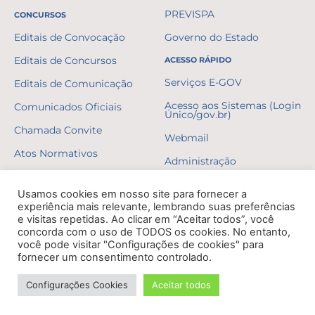
PREVISPA
CONCURSOS
Editais de Convocação
Governo do Estado
Editais de Concursos
ACESSO RÁPIDO
Serviços E-GOV
Editais de Comunicação
Acesso aos Sistemas (Login
Comunicados Oficiais
Único/gov.br)
Chamada Convite
Webmail
Atos Normativos
Administração
Resultados
Usamos cookies em nosso site para fornecer a
Gabaritos
experiência mais relevante, lembrando suas preferências
e visitas repetidas. Ao clicar em “Aceitar todos”, você
Formulários
concorda com o uso de TODOS os cookies. No entanto,
você pode visitar "Configurações de cookies" para
Erratas
fornecer um consentimento controlado.
Decretos
Configurações Cookies
Aceitar todos
DESENVOLVIDO POR NPI BRASIL